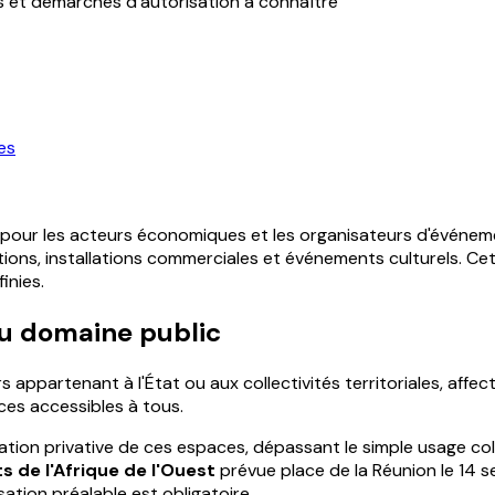
s et démarches d'autorisation à connaître
es
 pour les acteurs économiques et les organisateurs d'événem
tions, installations commerciales et événements culturels. Ce
inies.
u domaine public
ppartenant à l'État ou aux collectivités territoriales, affectés
aces accessibles à tous.
ion privative de ces espaces, dépassant le simple usage collect
s de l'Afrique de l'Ouest
prévue place de la Réunion le 14 
ation préalable est obligatoire.