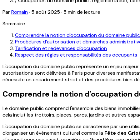
/
Occupation du domaine public : réglementation, tarif
Par
Romain
·
5 août 2025
·
5 min de lecture
Sommaire
Comprendre la notion d'occupation du domaine public
Procédures d'autorisation et démarches administrativ
Tarification et redevances d'occupation
Respect des règles et responsabilités des occupants
L'occupation du domaine public représente un enjeu majeur
autorisations sont délivrées à Paris pour diverses manifesta
nécessite un encadrement strict et des procédures bien déf
Comprendre la notion d'occupation d
Le domaine public comprend l'ensemble des biens immobiliers a
cela inclut les trottoirs, places, parcs, jardins et autres esp
L'occupation du domaine public se caractérise par une utilisat
d'organiser un événement culturel comme la
Fête des Griot
d'accueil pour une avant-première au Grand Rex, une autoris