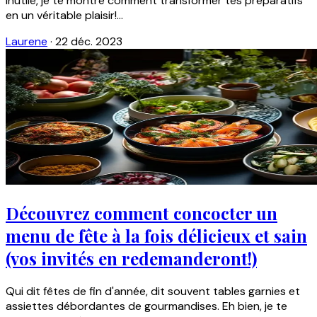
inutile, je te montre comment transformer tes préparatifs
en un véritable plaisir!...
Laurene
·
22 déc. 2023
Découvrez comment concocter un
menu de fête à la fois délicieux et sain
(vos invités en redemanderont!)
Qui dit fêtes de fin d'année, dit souvent tables garnies et
assiettes débordantes de gourmandises. Eh bien, je te