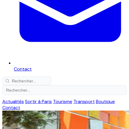
Contact
Actualités
Sortir à Paris
Tourisme
Transport
Boutique
Contact