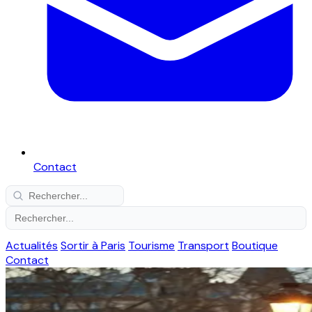
Contact
Actualités
Sortir à Paris
Tourisme
Transport
Boutique
Contact