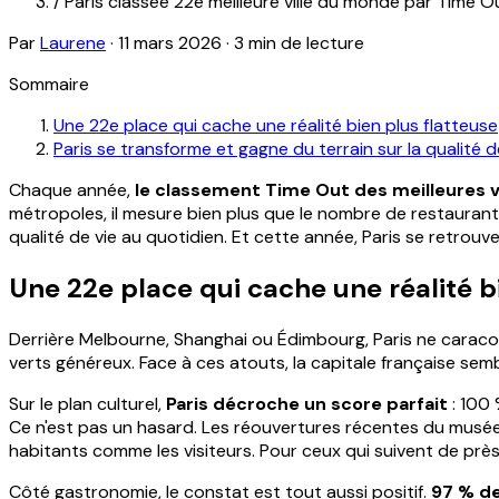
/
Paris classée 22e meilleure ville du monde par Time O
Par
Laurene
·
11 mars 2026
·
3 min de lecture
Sommaire
Une 22e place qui cache une réalité bien plus flatteuse
Paris se transforme et gagne du terrain sur la qualité d
Chaque année,
le classement Time Out des meilleures 
métropoles, il mesure bien plus que le nombre de restaurants o
qualité de vie au quotidien. Et cette année, Paris se retrouve
Une 22e place qui cache une réalité b
Derrière Melbourne, Shanghai ou Édimbourg, Paris ne caraco
verts généreux. Face à ces atouts, la capitale française semb
Sur le plan culturel,
Paris décroche un score parfait
: 100 
Ce n'est pas un hasard. Les réouvertures récentes du musée
habitants comme les visiteurs. Pour ceux qui suivent de prè
Côté gastronomie, le constat est tout aussi positif.
97 % d