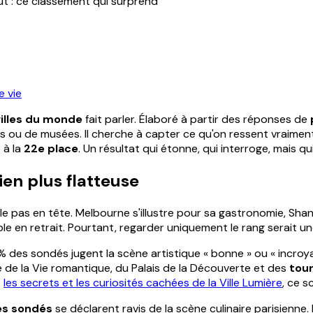
ut : ce classement qui surprend
e vie
villes du monde
fait parler. Élaboré à partir des réponses de
u de musées. Il cherche à capter ce qu'on ressent vraiment dans 
 à la
22e place
. Un résultat qui étonne, qui interroge, mais q
ien plus flatteuse
le pas en tête. Melbourne s'illustre pour sa gastronomie, Sh
le en retrait. Pourtant, regarder uniquement le rang serait un
% des sondés jugent la scène artistique « bonne » ou « incroy
 de la Vie romantique, du Palais de la Découverte et des
tou
s
les secrets et les curiosités cachées de la Ville Lumière
, ce 
es sondés
se déclarent ravis de la scène culinaire parisien