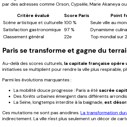
par des adresses comme Orson, Cypsèle, Marie Akaneya ou Oh
Critère évalué
Score Paris
Point f
Scène artistique et culturelle
100 %
Seule ville au mo
Satisfaction gastronomique
97 %
Dynamisme culina
Classement général
22e
Top mondial sur
Paris se transforme et gagne du terrain
Au-delà des scores culturels,
la capitale française opèr
initiatives se multiplient pour rendre la ville plus respirable, 
Parmi les évolutions marquantes :
La mobilité douce progresse : Paris a été
sacrée capi
Des
forêts urbaines
émergent dans différents arrondis
La Seine, longtemps interdite à la baignade,
est désor
Ces mutations ne sont pas anodines.
La transformation dur
indirectement. La ville n'est plus seulement un décor de cart