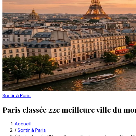
Sortir à Paris
Paris classée 22e meilleure ville du m
Accueil
/
Sortir à Paris