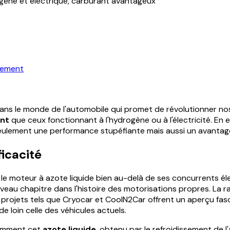
ène et électrique, carburant avantageux
nement
 dans le monde de l'automobile qui promet de révolutionner nos
ant
que ceux fonctionnant à l'hydrogène ou à l'électricité. En ef
eulement une performance stupéfiante mais aussi un avantag
icacité
le moteur à azote liquide bien au-delà de ses concurrents él
veau chapitre dans l'histoire des motorisations propres. La ra
projets tels que Cryocar et CoolN2Car offrent un aperçu fas
 loin celle des véhicules actuels.
comment cet
azote liquide
, obtenu par le refroidissement de