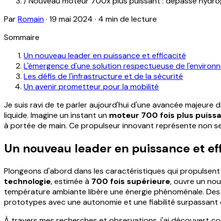
/
Nouveau moteur 700x plus puissant : dépasse hydrog
Par
Romain
·
19 mai 2024
·
4 min de lecture
Sommaire
Un nouveau leader en puissance et efficacité
L'émergence d'une solution respectueuse de l'environ
Les défis de l'infrastructure et de la sécurité
Un avenir prometteur pour la mobilité
Je suis ravi de te parler aujourd'hui d'une avancée majeure
liquide. Imagine un instant un
moteur 700 fois plus puiss
à portée de main. Ce propulseur innovant représente non s
Un nouveau leader en puissance et eff
Plongeons d'abord dans les caractéristiques qui propulsent 
technologie
, estimée à
700 fois supérieure
, ouvre un nou
température ambiante libère une énergie phénoménale. Des 
prototypes avec une autonomie et une fiabilité surpassant de
À travers mes recherches et observations, j'ai découvert 