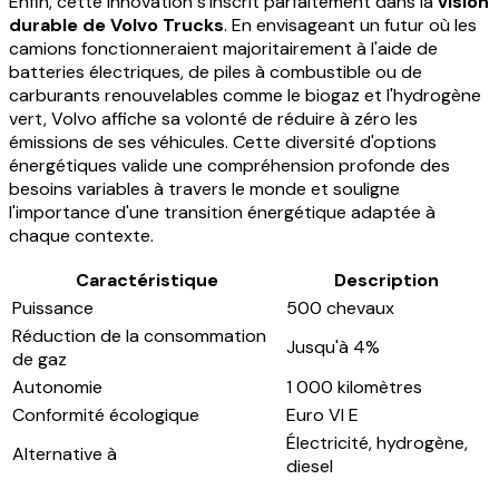
Enfin, cette innovation s'inscrit parfaitement dans la
vision
durable de Volvo Trucks
. En envisageant un futur où les
camions fonctionneraient majoritairement à l'aide de
batteries électriques, de piles à combustible ou de
carburants renouvelables comme le biogaz et l'hydrogène
vert, Volvo affiche sa volonté de réduire à zéro les
émissions de ses véhicules. Cette diversité d'options
énergétiques valide une compréhension profonde des
besoins variables à travers le monde et souligne
l'importance d'une transition énergétique adaptée à
chaque contexte.
Caractéristique
Description
Puissance
500 chevaux
Réduction de la consommation
Jusqu'à 4%
de gaz
Autonomie
1 000 kilomètres
Conformité écologique
Euro VI E
Électricité, hydrogène,
Alternative à
diesel