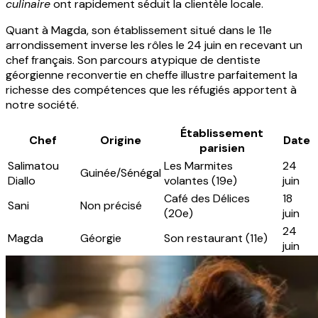
culinaire
ont rapidement séduit la clientèle locale.
Quant à Magda, son établissement situé dans le 11e
arrondissement inverse les rôles le 24 juin en recevant un
chef français. Son parcours atypique de dentiste
géorgienne reconvertie en cheffe illustre parfaitement la
richesse des compétences que les réfugiés apportent à
notre société.
Établissement
Chef
Origine
Date
parisien
Salimatou
Les Marmites
24
Guinée/Sénégal
Diallo
volantes (19e)
juin
Café des Délices
18
Sani
Non précisé
(20e)
juin
24
Magda
Géorgie
Son restaurant (11e)
juin