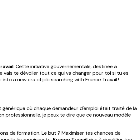
ravail
. Cette initiative gouvernementale, destinée à
is te dévoiler tout ce qui va changer pour toi si tu es
 into a new era of job searching with France Travail !
nt générique où chaque demandeur d'emploi était traité de la
on professionnelle, je peux te dire que ce nouveau modèle
tions de formation. Le but ? Maximiser tes chances de
ionnelle épanouissante,
France Travail
vise à simplifier ton