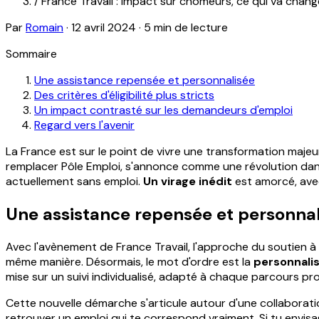
/
France Travail : Impact sur chômeurs, ce qui va chan
Par
Romain
·
12 avril 2024
·
5 min de lecture
Sommaire
Une assistance repensée et personnalisée
Des critères d'éligibilité plus stricts
Un impact contrasté sur les demandeurs d'emploi
Regard vers l'avenir
La France est sur le point de vivre une transformation maje
remplacer Pôle Emploi, s'annonce comme une révolution dans
actuellement sans emploi.
Un virage inédit
est amorcé, avec 
Une assistance repensée et personna
Avec l'avènement de France Travail, l'approche du soutien à
même manière. Désormais, le mot d'ordre est la
personnali
mise sur un suivi individualisé, adapté à chaque parcours pro
Cette nouvelle démarche s'articule autour d'une collaborati
retrouver un emploi qui te correspond vraiment. Si tu envis