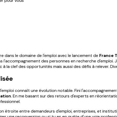
ger pour vous
ure dans le domaine de l'emploi avec le lancement de
France T
 l'accompagnement des personnes en recherche d'emploi. Je va
à la clef des opportunités mais aussi des défis à relever. Dive
lisée
 l'emploi connaît une évolution notable. Fini l'accompagneme
sation
. En me basant sur des retours d'experts en réorientati
fessionnel.
on étroite entre demandeurs d'emploi, entreprises, et institu
ages une reconversion ou si tu es en quête d'une voie profess