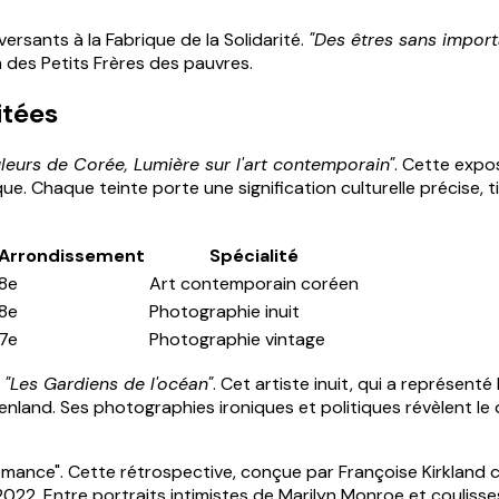
ersants à la Fabrique de la Solidarité.
"Des êtres sans impor
 des Petits Frères des pauvres.
itées
leurs de Corée, Lumière sur l'art contemporain"
. Cette expo
que. Chaque teinte porte une signification culturelle précise, t
Arrondissement
Spécialité
8e
Art contemporain coréen
8e
Photographie inuit
7e
Photographie vintage
e
"Les Gardiens de l'océan"
. Cet artiste inuit, qui a représent
nland. Ses photographies ironiques et politiques révèlent le 
omance". Cette rétrospective, conçue par Françoise Kirklan
2. Entre portraits intimistes de Marilyn Monroe et coulisses 