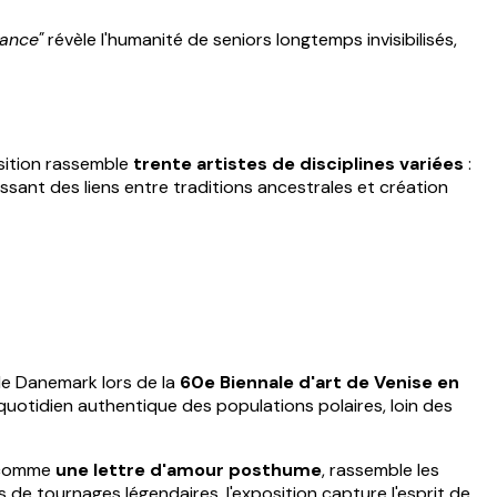
tance"
révèle l'humanité de seniors longtemps invisibilisés,
sition rassemble
trente artistes de disciplines variées
:
issant des liens entre traditions ancestrales et création
é le Danemark lors de la
60e Biennale d'art de Venise en
quotidien authentique des populations polaires, loin des
d comme
une lettre d'amour posthume
, rassemble les
de tournages légendaires, l'exposition capture l'esprit de