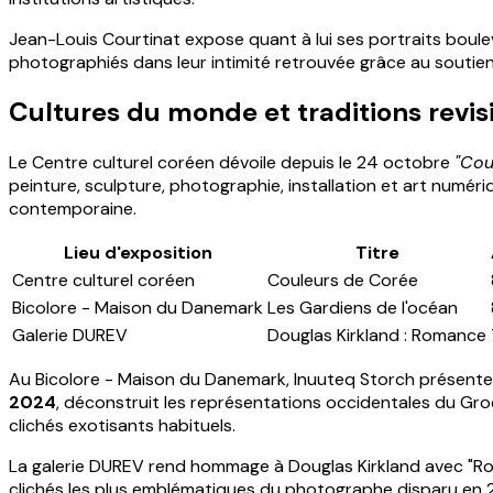
Jean-Louis Courtinat expose quant à lui ses portraits boulev
photographiés dans leur intimité retrouvée grâce au soutien
Cultures du monde et traditions revis
Le Centre culturel coréen dévoile depuis le 24 octobre
"Cou
peinture, sculpture, photographie, installation et art numéri
contemporaine.
Lieu d'exposition
Titre
Centre culturel coréen
Couleurs de Corée
Bicolore - Maison du Danemark
Les Gardiens de l'océan
Galerie DUREV
Douglas Kirkland : Romance
Au Bicolore - Maison du Danemark, Inuuteq Storch présent
2024
, déconstruit les représentations occidentales du Groe
clichés exotisants habituels.
La galerie DUREV rend hommage à Douglas Kirkland avec "R
clichés les plus emblématiques du photographe disparu en 202