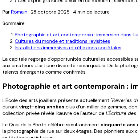
/
Ces expos gratuites à voir en ce moment : sélection d
Par
Romain
·
28 octobre 2025
·
4 min de lecture
Sommaire
Photographie et art contemporain : immersion dans l'u
Cultures du monde et traditions revisitées
Installations immersives et réflexions sociétales
La capitale regorge d'opportunités culturelles accessibles 
aux amateurs d'art une diversité remarquable. De la photog
talents émergents comme confirmés.
Photographie et art contemporain : i
L'École des arts joailliers présente actuellement
"Rêveries de
durant
vingt-cinq années
plus d'un millier de gemmes, do
collection privée révèle l'œuvre de l'auteur de
L'Écriture des
Le Quai de la Photo célèbre simultanément
cinquante ans 
la photographie de rue sur deux étages. Des pionniers aux 
institutions artistiques.