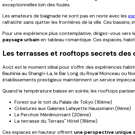
exceptionnelles loin des foules.
Les amateurs de baignade ne sont pas en reste avec les
esp
rafraîchir sans quitter les frontières de la ville. Ces bassin
Pour une expérience plus contemplative, dirigez-vous vers les
paysage urbain
en tableau romantique. Ces espaces, habit
Les terrasses et rooftops secrets des
Août est le moment idéal pour s'offrir des expériences habi
Bauhinia au Shangri-La, le Bar Long du Royal Monceau ou No
établissements prestigieux maintiennent un service impecca
Quand la température baisse en soirée, les rooftops parisien
Forest sur le toit du Palais de Tokyo (16ème)
Créatures aux Galeries Lafayette Haussmann (9ème)
Le Perchoir Ménilmontant (20ème)
La terrasse du Terrass'' Hôtel (18ème)
Ces espaces en hauteur offrent
une perspective unique sur