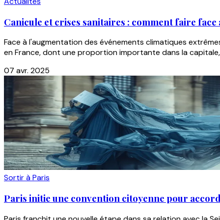
Actualités
Canicule et crises sanitaires : comment faire fac
Face à l'augmentation des événements climatiques extrêmes à
en France, dont une proportion importante dans la capitale, l
07 avr. 2025
Sortir à Paris
Paris initie une convention citoyenne pour accorde
Paris franchit une nouvelle étape dans sa relation avec la S