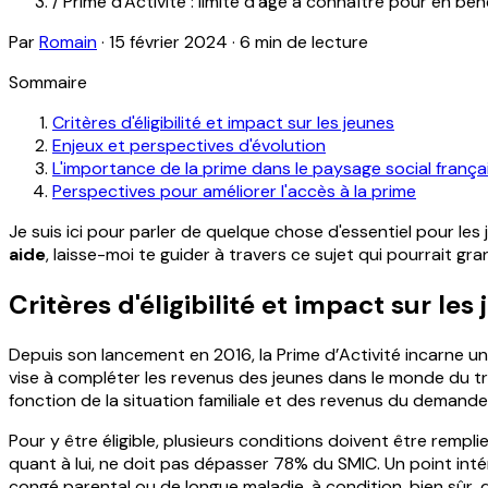
/
Prime d'Activité : limite d'âge à connaître pour en bén
Par
Romain
·
15 février 2024
·
6 min de lecture
Sommaire
Critères d'éligibilité et impact sur les jeunes
Enjeux et perspectives d'évolution
L'importance de la prime dans le paysage social frança
Perspectives pour améliorer l'accès à la prime
Je suis ici pour parler de quelque chose d'essentiel pour les 
aide
, laisse-moi te guider à travers ce sujet qui pourrait gr
Critères d'éligibilité et impact sur les
Depuis son lancement en 2016, la Prime d’Activité incarne un 
vise à compléter les revenus des jeunes dans le monde du tra
fonction de la situation familiale et des revenus du demand
Pour y être éligible, plusieurs conditions doivent être rempl
quant à lui, ne doit pas dépasser 78% du SMIC. Un point in
congé parental ou de longue maladie, à condition, bien sûr, d