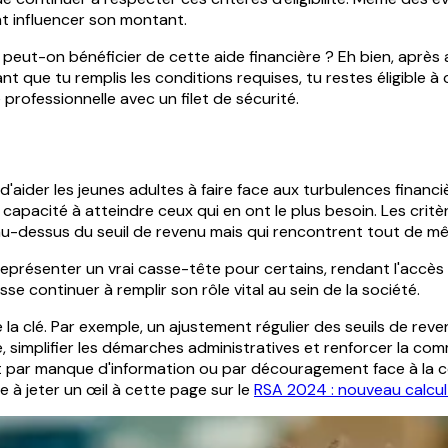
nt influencer son montant.
eut-on bénéficier de cette aide financière ? Eh bien, après avoi
ant que tu remplis les conditions requises, tu restes éligible à 
professionnelle avec un filet de sécurité.
'aider les jeunes adultes à faire face aux turbulences financ
apacité à atteindre ceux qui en ont le plus besoin. Les critère
u-dessus du seuil de revenu mais qui rencontrent tout de mê
présenter un vrai casse-tête pour certains, rendant l'accès à
se continuer à remplir son rôle vital au sein de la société.
e la clé. Par exemple, un ajustement régulier des seuils de r
ême, simplifier les démarches administratives et renforcer la 
 par manque d'information ou par découragement face à la c
te à jeter un œil à cette page sur le
RSA 2024 : nouveau calcu