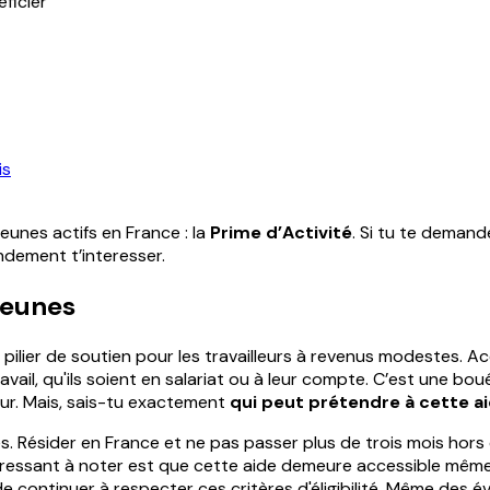
éficier
is
jeunes actifs en France : la
Prime d’Activité
. Si tu te demand
andement t’interesser.
 jeunes
pilier de soutien pour les travailleurs à revenus modestes. Acce
vail, qu'ils soient en salariat ou à leur compte. C’est une bo
eur. Mais, sais-tu exactement
qui peut prétendre à cette a
ies. Résider en France et ne pas passer plus de trois mois hors 
téressant à noter est que cette aide demeure accessible même
e continuer à respecter ces critères d'éligibilité. Même des év