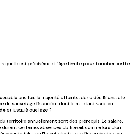
es quelle est précisément l'
âge limite pour toucher cette
ssible une fois la majorité atteinte, donc dès 18 ans, elle
uée de sauvetage financière dont le montant varie en
ide
et jusqu'à quel âge ?
du territoire annuellement sont des prérequis. Le salaire,
 durant certaines absences du travail, comme lors d'un
ènements tels que l'hospitalisation ou l'incarcération ne