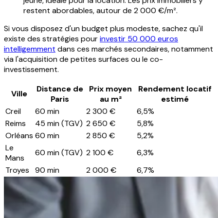
jeune, idéale pour la location. Les prix immobiliers y
restent abordables, autour de 2 000 €/m².
Si vous disposez d'un budget plus modeste, sachez qu'il
existe des stratégies pour
investir 50 000 euros
intelligemment
dans ces marchés secondaires, notamment
via l'acquisition de petites surfaces ou le co-
investissement.
Distance de
Prix moyen
Rendement locatif
Ville
Paris
au m²
estimé
Creil
60 min
2 300 €
6,5%
Reims
45 min (TGV)
2 650 €
5,8%
Orléans
60 min
2 850 €
5,2%
Le
60 min (TGV)
2 100 €
6,3%
Mans
Troyes
90 min
2 000 €
6,7%