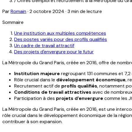
/
Offres d'emploi et recrutement à la Métropole du Gra
Par
Romain
·
2 octobre 2024
·
3 min de lecture
Sommaire
Une institution aux multiples compétences
Des postes variés pour des profils qualifiés
Un cadre de travail attractif
Des projets d'envergure pour le futur
La Métropole du Grand Paris, créée en 2016, offre de nombr
Institution majeure
regroupant 131 communes et 7,2 m
Rôle crucial dans le
développement économique
, 
Recrutement actif de
profils qualifiés
, notamment po
Conditions de travail attractives
avec de nombreux
Participation à des
projets d'envergure
comme les JO 
La Métropole du Grand Paris, créée en 2016, est une interco
rôle crucial dans le développement économique de la région
contribuer à son expansion.