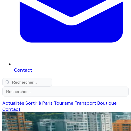
Contact
Actualités
Sortir à Paris
Tourisme
Transport
Boutique
Contact