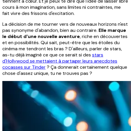
tiennent à cœur. Et je peux te dire que l'idée de laisser libre
cours à mon imagination, sans limites ni contraintes, me
fait vivre des frissons d'excitation.
La décision de me tourner vers de nouveaux horizons n'est
pas synonyme d'abandon, bien au contraire.
Elle marque
le début d'une nouvelle aventure
, riche en découvertes
et en possibilités. Qui sait, peut-être que les étoiles du
cinéma me tendront les bras ? D'ailleurs, parler de stars,
as-tu déjà imaginé ce que ce serait si des
stars
d'Hollywood se mettaient à partager leurs anecdotes
cocasses sur Tinder
? Ça donnerait certainement quelque
chose d'assez unique, tu ne trouves pas ?