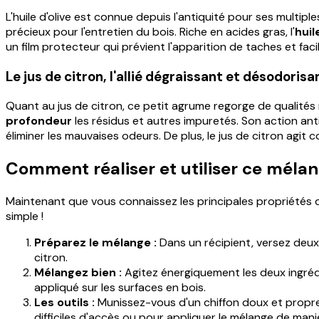
L'huile d'olive est connue depuis l'antiquité pour ses multip
précieux pour l'entretien du bois. Riche en acides gras, l'
huil
un film protecteur qui prévient l'apparition de taches et facili
Le jus de citron, l'allié dégraissant et désodorisa
Quant au jus de citron, ce petit agrume regorge de qualités 
profondeur
les résidus et autres impuretés. Son action anti
éliminer les mauvaises odeurs. De plus, le jus de citron agit 
Comment réaliser et utiliser ce mélan
Maintenant que vous connaissez les principales propriétés
simple !
Préparez le mélange :
Dans un récipient, versez deux p
citron.
Mélangez bien :
Agitez énergiquement les deux ingrédi
appliqué sur les surfaces en bois.
Les outils :
Munissez-vous d'un chiffon doux et propre,
difficiles d'accès ou pour appliquer le mélange de mani