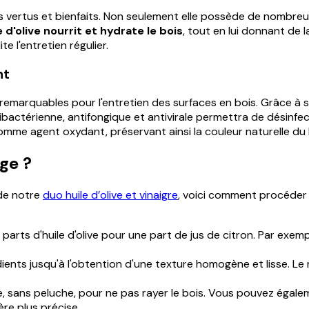
les vertus et bienfaits. Non seulement elle possède de nombreus
e d'olive nourrit et hydrate le bois
, tout en lui donnant de l
te l'entretien régulier.
nt
remarquables pour l'entretien des surfaces en bois. Grâce à son
bactérienne, antifongique et antivirale permettra de désinfect
comme agent oxydant, préservant ainsi la couleur naturelle du b
ge ?
 de notre
duo huile d’olive et vinaigre
, voici comment procéder 
arts d'huile d'olive pour une part de jus de citron. Par exemple
ents jusqu'à l'obtention d'une texture homogène et lisse. Le 
 sans peluche, pour ne pas rayer le bois. Vous pouvez égaleme
ère plus précise.