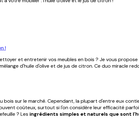
votre mobilier : l'huile d'olive et le jus de citron !
n !
ttoyer et entretenir vos meubles en bois ? Je vous propose a
mélange d'huile d'olive et de jus de citron. Ce duo miracle red
 du bois sur le marché. Cependant, la plupart d'entre eux co
uvent coûteux, surtout si l'on considère leur efficacité parfo
feuille ? Les
ingrédients simples et naturels que sont l'hui